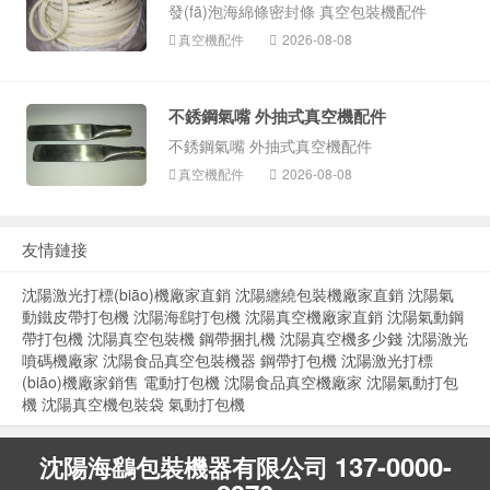
發(fā)泡海綿條密封條 真空包裝機配件
真空機配件
2026-08-08
不銹鋼氣嘴 外抽式真空機配件
不銹鋼氣嘴 外抽式真空機配件
真空機配件
2026-08-08
友情鏈接
沈陽激光打標(biāo)機廠家直銷
沈陽纏繞包裝機廠家直銷
沈陽氣
動鐵皮帶打包機
沈陽海鷂打包機
沈陽真空機廠家直銷
沈陽氣動鋼
帶打包機
沈陽真空包裝機
鋼帶捆扎機
沈陽真空機多少錢
沈陽激光
噴碼機廠家
沈陽食品真空包裝機器
鋼帶打包機
沈陽激光打標
(biāo)機廠家銷售
電動打包機
沈陽食品真空機廠家
沈陽氣動打包
機
沈陽真空機包裝袋
氣動打包機
137-0000-
沈陽海鷂包裝機器有限公司