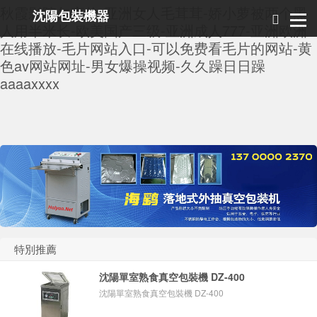
秋霞影院午夜伦-亚洲女人毛茸茸-娇小萝被两个黑
沈陽包裝機器
人用半米长-欧美国产三级-亚洲成人777-亚洲欧洲
在线播放-毛片网站入口-可以免费看毛片的网站-黄
色av网站网址-男女爆操视频-久久躁日日躁
aaaaxxxx
特別推薦
沈陽單室熟食真空包裝機 DZ-400
沈陽單室熟食真空包裝機 DZ-400